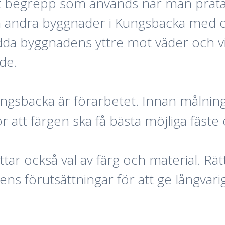
t begrepp som används när man prata
 och andra byggnader i Kungsbacka med
da byggnadens yttre mot väder och vi
de.
Kungsbacka är förarbetet. Innan målni
ör att färgen ska få bästa möjliga fäste 
r också val av färg och material. Rätt
s förutsättningar för att ge långvarig