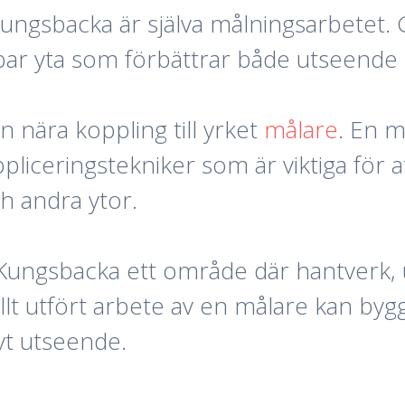
ungsbacka är själva målningsarbetet.
bar yta som förbättrar både utseende
 nära koppling till yrket
målare
. En 
liceringstekniker som är viktiga för a
ch andra ytor.
ungsbacka ett område där hantverk, u
t utfört arbete av en målare kan by
ivt utseende.