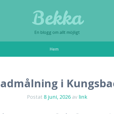
Bekka
En blogg om allt möjligt
Hem
sadmålning i Kungsba
Postat
8 juni, 2026
av
link