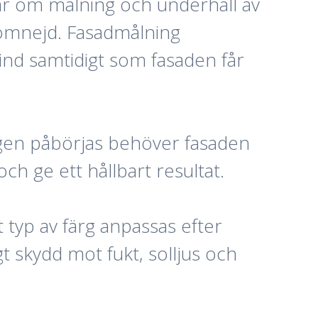
r om målning och underhåll av
 omnejd. Fasadmålning
nd samtidigt som fasaden får
ngen påbörjas behöver fasaden
och ge ett hållbart resultat.
 typ av färg anpassas efter
t skydd mot fukt, solljus och